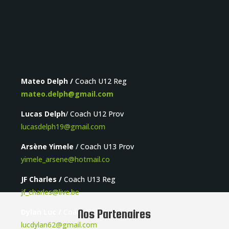
Mateo Delph /
Coach U12 Reg
mateo.delph@gmail.com
Lucas Delph
/ Coach U12 Prov
lucasdelph19@gmail.com
Arsène Yimele
/ Coach U13 Prov
yimele_arsene@hotmail.co
JF Charles
/
Coach U13 Reg
jf_charles@live.be
Dylan Luc /
Coach U14 Prov
Nos Partenaires
lucdylan62@gmail.com