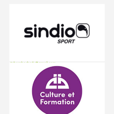
Reno Sempoux
/ Coach U15 Prov
renospx.foot@gmail.com
Angelo Purcaro
/ Coach U16 Prov
@gmail.be
Fanny Sukama
/
Coach U17 IP
sukama_f@yahoo.fr
Charly Tshomba
/ Coach U19 Prov
tshombacharly@gmail.com