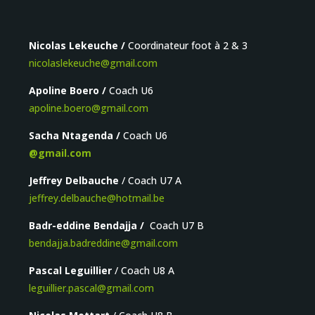
Nicolas Lekeuche /
Coordinateur foot à 2 & 3
nicolaslekeuche@gmail.com
Apoline Boero /
Coach U6
apoline.boero@gmail.com
Sacha Ntagenda /
Coach U6
@gmail.com
Jeffrey Delbauche
/ Coach U7 A
jeffrey.delbauche@
hotmail.be
Badr-eddine Bendajja /
Coach U7 B
bendajja.badreddine@gmail.com
Pascal Leguillier
/ Coach U8 A
leguillier.pascal@gmail.com