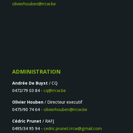
olivierhouben@rrcw.be
ADMINISTRATION
Andrée De Buyst
/ CQ
0472/79 03 84 -
cq@rrcw.be
Olivier Houben
/ Directeur executif
0475/90 74 64 -
olivierhouben@rrcw.be
Cédric Prunet
/ RAFJ
0495/34 95 94 -
cedric.prunet.rrcw@gmail.com