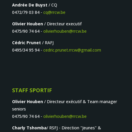
Andrée De Buyst
/ CQ
0472/79 03 84 -
cq@rrcw.be
Olivier Houben
/ Directeur executif
0475/90 74 64 -
olivierhouben@rrcw.be
Cédric Prunet
/ RAFJ
0495/34 95 94 -
cedric.prunet.rrcw@gmail.com
STAFF SPORTIF
Olivier Houben
/ Directeur exécutif & Team manager
seniors
0475/90 74 64 -
olivierhouben@rrcw.be
Charly Tshomba
/ RSFJ - Direction "Jeunes" &