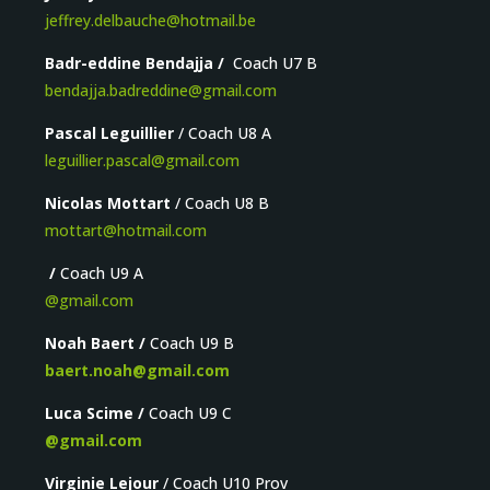
jeffrey.delbauche@
hotmail.be
Badr-eddine Bendajja /
Coach U7 B
bendajja.badreddine@gmail.com
Pascal Leguillier
/ Coach U8 A
leguillier.pascal@gmail.com
Nicolas Mottart
/ Coach U8 B
mottart@hotmail.com
/
Coach U9 A
@gmail.com
Noah Baert /
Coach U9 B
baert.noah@gmail.com
Luca Scime /
Coach U9 C
@gmail.com
Virginie Lejour
/ Coach U10 Prov