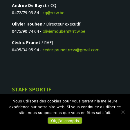
Andrée De Buyst
/ CQ
0472/79 03 84 -
cq@rrcw.be
Olivier Houben
/ Directeur executif
0475/90 74 64 -
olivierhouben@rrcw.be
Cédric Prunet
/ RAFJ
0495/34 95 94 -
cedric.prunet.rrcw@gmail.com
STAFF SPORTIF
Olivier Houben
/ Directeur exécutif & Team manager
Nous utilisons des cookies pour vous garantir la meilleure
expérience sur notre site web. Si vous continuez à utiliser ce
seniors
site, nous supposerons que vous en êtes satisfait.
0475/90 74 64 -
olivierhouben@rrcw.be
Ok, j'ai compris
Charly Tshomba
/ RSFJ - Direction "Jeunes" &